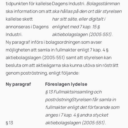
tidpunkten för kallelse
Dagens Industri.
Bolagsstämman
ska information om att
ska hållas på den ort där styrelsen
kallelse skett
har sitt säte, eller digitalt i
annonseras i Dagens
enlighet med 7 kap. 15 §
Industri.
aktiebolagslagen (2005:551).
Ny paragraf införs i bolagsordningen som avser
möjligheten att samla in fullmakter enligt 7 kap. 4 §
aktiebolagslagen (2005:551) samt att styrelsen kan
besluta om att aktieägarna ska kunna utöva sin rösträtt
genom poströstning, enligt följande:
Ny paragraf
Föreslagen lydelse
§ 13 Fullmaktsinsamling och
poströstning
Styrelsen får samla in
fullmakter enligt det förfarande som
anges i 7 kap. 4 § andra stycket
§ 13
aktiebolagslagen (2005:551).