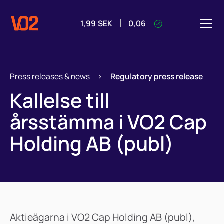
1,99
SEK
0,06
Press releases & news
>
Regulatory press release
Kallelse till
årsstämma i VO2 Cap
Holding AB (publ)
Aktieägarna i VO2 Cap Holding AB (publ),