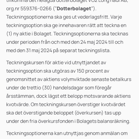
tillkomma det helägda dotterbolaget VO2 Long haul AB,
org.nr 559376-0266 (”
Dotterbolaget
”).
Teckningsoptionerna ska ges ut vederlagsfritt. Varje
teckningsoption ska ge innehavaren rätt att teckna en
(1) ny aktie i Bolaget. Teckningsoptionerna ska tecknas
under perioden från och med den 24 maj 2024 till och
med den 31 maj 2024 på separat teckningslista.
Teckningskursen för aktie vid utnyttjandet av
teckningsoption ska utgöras av 150 procent av
genomsnittet av aktiens volymviktade senaste betalkurs
under de trettio (30) handelsdagar som föregår
årsstämman, dock lägst ett belopp motsvarande aktiens
kvotvärde. Om teckningskursen överstiger kvotvärdet
ska det överstigande beloppet (överkursen) tas upp
under den fria överkursfonden i Bolagets balansräkning.
Teckningsoptionerna kan utnyttjas genom anmälan om