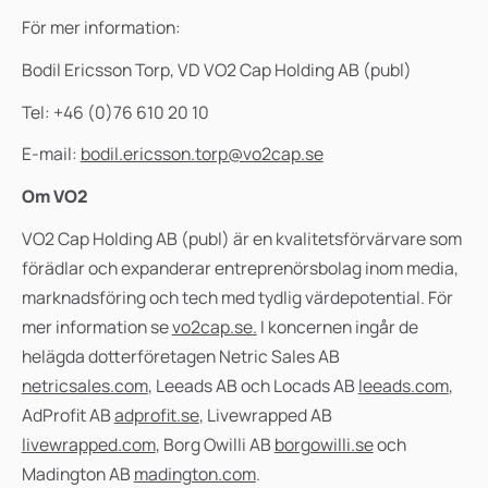
För mer information:
Bodil Ericsson Torp, VD VO2 Cap Holding AB (publ)
Tel: +46 (0)76 610 20 10
E-mail:
bodil.ericsson.torp@vo2cap.se
Om VO2
VO2 Cap Holding AB (publ) är en kvalitetsförvärvare som
förädlar och expanderar entreprenörsbolag inom media,
marknadsföring och tech
med tydlig värdepotential. För
mer information se
vo2cap.se
.
I koncernen ingår de
helägda dotterföretagen Netric Sales AB
netricsales.com
, Leeads AB och Locads AB
leeads.com
,
AdProfit AB
adprofit.se
, Livewrapped AB
livewrapped.com
, Borg Owilli AB
borgowilli.se
och
Madington AB
madington.com
.