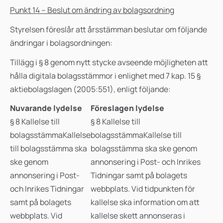
Punkt 14 – Beslut om ändring av bolagsordning
Styrelsen föreslår att årsstämman beslutar om följande
ändringar i bolagsordningen:
Tillägg i § 8 genom nytt stycke avseende möjligheten att
hålla digitala bolagsstämmor i enlighet med 7 kap. 15 §
aktiebolagslagen (2005:551), enligt följande:
Nuvarande lydelse
Föreslagen lydelse
§ 8 Kallelse till
§ 8 Kallelse till
bolagsstämma
Kallelse
bolagsstämma
Kallelse till
till bolagsstämma ska
bolagsstämma ska ske genom
ske genom
annonsering i Post- och Inrikes
annonsering i Post-
Tidningar samt på bolagets
och Inrikes Tidningar
webbplats. Vid tidpunkten för
samt på bolagets
kallelse ska information om att
webbplats. Vid
kallelse skett annonseras i