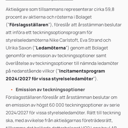
A
ktieägare som tillsammans representerar cirka 59,8
procent av aktierna och rösterna i Bolaget
(”
Förslagsställaren
”), föreslår att årsstämman beslutar
att införa ett teckningsoptionsprogram för
styrelseledamöterna Nike Carlstoft, Eva Strand och
Ulrika Saxon (”
Ledamöterna
”) genom att Bolaget
genomför en emission av teckningsoptioner samt
överlåtelse av teckningsoptioner till nämnda ledamöter
på nedanstående villkor (”
Incitamentsprogram
2024/2027 för vissa styrelseledamöter
”).
Emission av teckningsoptioner
Förslagsställaren föreslår att årsstämman beslutar om
en emission av högst 60 000 teckningsoptioner av serie
2024/2027 för vissa styrelseledamöter. Rätt till teckning
ska, med avvikelse från aktieägarnas företrädesrätt,