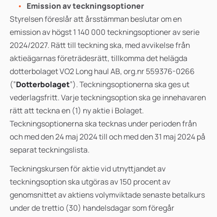
Emission av teckningsoptioner
Styrelsen föreslår att årsstämman beslutar om en
emission av högst
1 140 000 teckningsoptioner av serie
2024/2027. Rätt till teckning ska, med avvikelse från
aktieägarnas företrädesrätt, tillkomma det helägda
dotterbolaget VO2 Long haul AB, org.nr 559376-0266
(”
Dotterbolaget
”). Teckningsoptionerna ska ges ut
vederlagsfritt. Varje teckningsoption ska ge innehavaren
rätt att teckna en (1) ny aktie i Bolaget.
Teckningsoptionerna ska tecknas under perioden från
och med den 24 maj 2024 till och med den 31 maj 2024 på
separat teckningslista.
Teckningskursen för aktie vid utnyttjandet av
teckningsoption ska
utgöras av 150 procent av
genomsnittet av aktiens volymviktade senaste betalkurs
under de trettio (30) handelsdagar som föregår