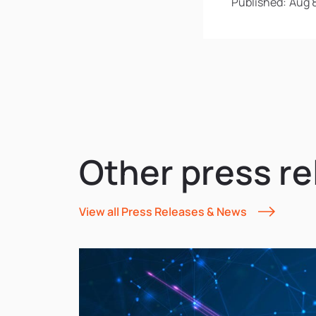
Published:
Aug 8
Other press r
View all Press Releases & News