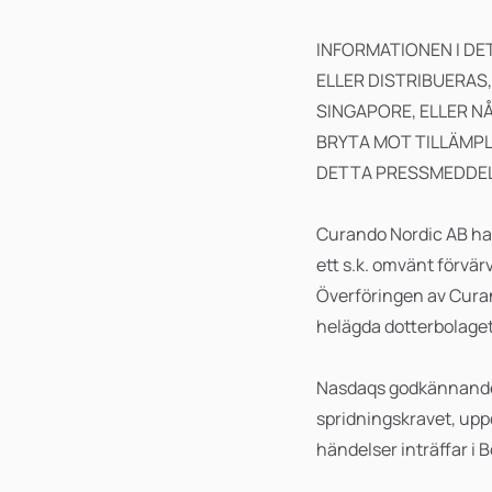
INFORMATIONEN I DE
ELLER DISTRIBUERAS,
SINGAPORE, ELLER N
BRYTA MOT TILLÄMPLI
DETTA PRESSMEDDE
Curando Nordic AB har 
ett s.k. omvänt förvär
Överföringen av Curan
helägda dotterbolaget 
Nasdaqs godkännande ä
spridningskravet, upp
händelser inträffar i