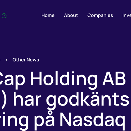
Home
About
Companies
Inv
s
>
Other News
Cap Holding AB
) har godkänts
ing på Nasdaq 