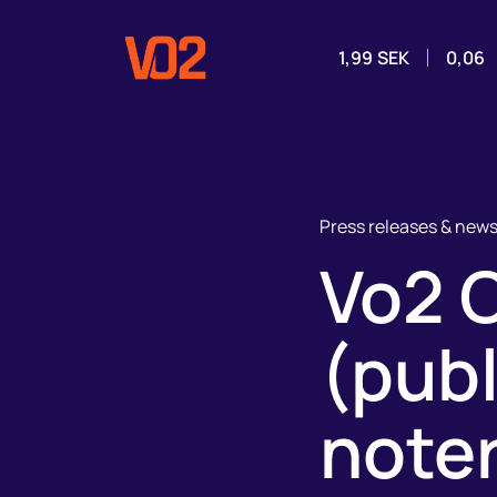
1,99
SEK
0,06
Press releases & new
Vo2 
(publ
noter