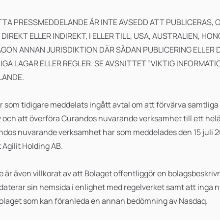
TTA PRESSMEDDELANDE ÄR INTE AVSEDD ATT PUBLICERAS, 
 DIREKT ELLER INDIREKT, I ELLER TILL, USA, AUSTRALIEN, H
ÅGON ANNAN JURISDIKTION DÄR SÅDAN PUBLICERING ELLER 
GA LAGAR ELLER REGLER. SE AVSNITTET ”VIKTIG INFORMATIO
LANDE.
som tidigare meddelats ingått avtal om att förvärva samtliga a
v och att överföra Curandos nuvarande verksamhet till ett hel
dos nuvarande verksamhet har som meddelades den 15 juli 2021
Agilit Holding AB.
r även villkorat av att Bolaget offentliggör en bolagsbeskrivn
daterar sin hemsida i enlighet med regelverket samt att inga n
 Bolaget som kan föranleda en annan bedömning av Nasdaq.