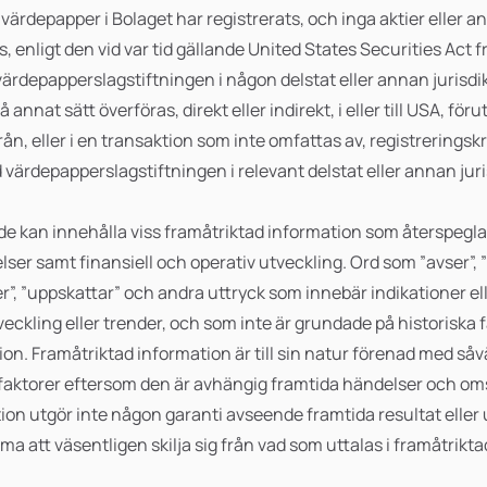
a värdepapper i Bolaget har registrerats, och inga aktier eller 
, enligt den vid var tid gällande United States Securities Act f
 värdepapperslagstiftningen i någon delstat eller annan jurisdik
å annat sätt överföras, direkt eller indirekt, i eller till USA, fö
rån, eller i en transaktion som inte omfattas av, registreringskr
 värdepapperslagstiftningen i relevant delstat eller annan juri
 kan innehålla viss framåtriktad information som återspeglar
ser samt finansiell och operativ utveckling. Ord som ”avser”, ”
ser”, ”uppskattar” och andra uttryck som innebär indikationer el
ckling eller trender, och som inte är grundade på historiska f
ion. Framåtriktad information är till sin natur förenad med s
faktorer eftersom den är avhängig framtida händelser och om
ion utgör inte någon garanti avseende framtida resultat eller
mma att väsentligen skilja sig från vad som uttalas i framåtrikt