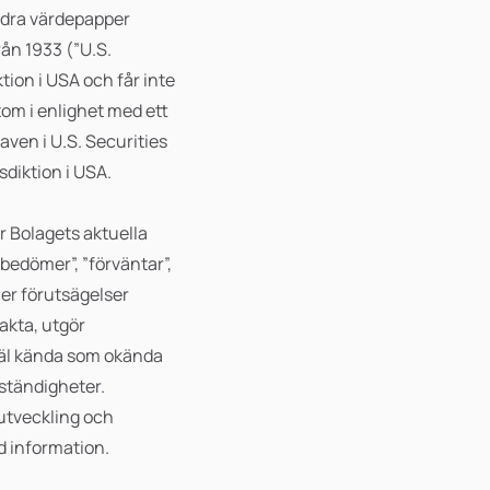
andra värdepapper
rån 1933 (”U.S.
tion i USA och får inte
rutom i enlighet med ett
aven i U.S. Securities
sdiktion i USA.
 Bolagets aktuella
bedömer”, ”förväntar”,
ler förutsägelser
akta, utgör
åväl kända som okända
ständigheter.
 utveckling och
ad information.