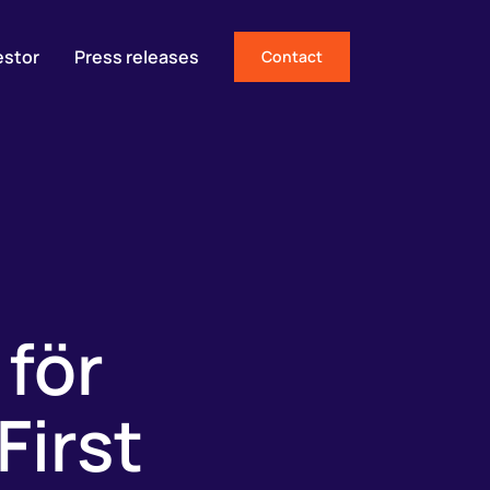
estor
Press releases
Contact
 för
First