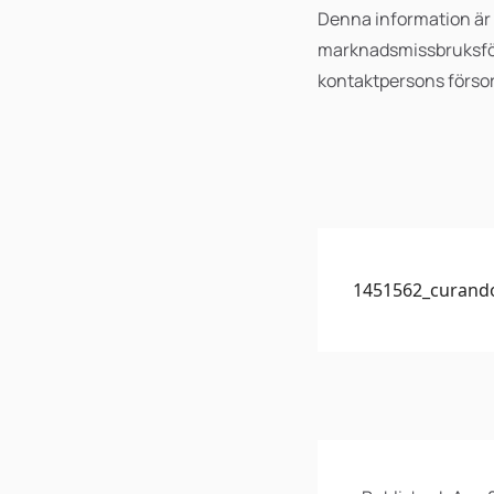
Denna information är 
marknadsmissbruksför
kontaktpersons försorg
1451562_curand