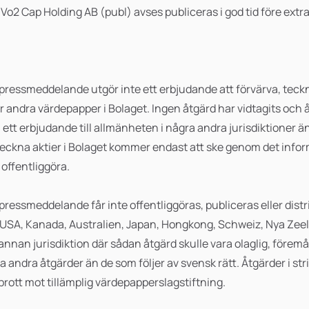
 Vo2 Cap Holding AB (publ) avses publiceras i god tid före ex
pressmeddelande utgör inte ett erbjudande att förvärva, teckn
er andra värdepapper i Bolaget. Ingen åtgärd har vidtagits och
åta ett erbjudande till allmänheten i några andra jurisdiktioner än
 teckna aktier i Bolaget kommer endast att ske genom det i
offentliggöra.
pressmeddelande får inte offentliggöras, publiceras eller distri
ill USA, Kanada, Australien, Japan, Hongkong, Schweiz, Nya Zee
annan jurisdiktion där sådan åtgärd skulle vara olaglig, föremål
äva andra åtgärder än de som följer av svensk rätt. Åtgärder i s
rott mot tillämplig värdepapperslagstiftning.