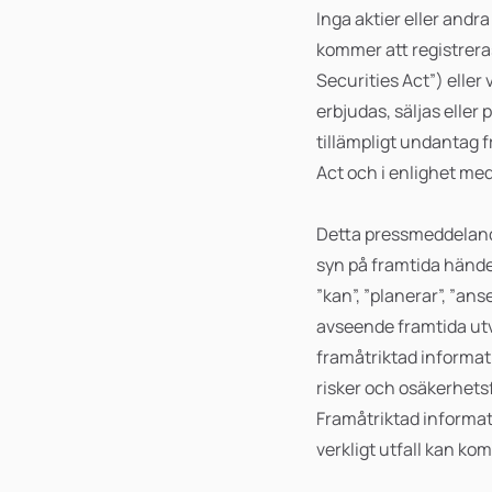
Inga aktier eller andr
kommer att registreras
Securities Act”) eller
erbjudas, säljas eller p
tillämpligt undantag f
Act och i enlighet med
Detta pressmeddelande
syn på framtida händel
”kan”, ”planerar”, ”an
avseende framtida utve
framåtriktad informat
risker och osäkerhets
Framåtriktad informat
verkligt utfall kan ko