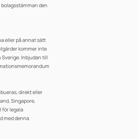
tra bolagsstämman den
a eller på annat sätt
 åtgärder kommer inte
 Sverige. Inbjudan till
nformationsmemorandum
bueras, direkt eller
land, Singapore,
 för legala
trid med denna