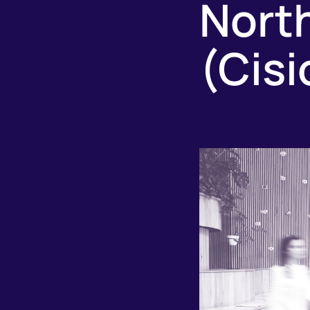
Nort
(Cisi