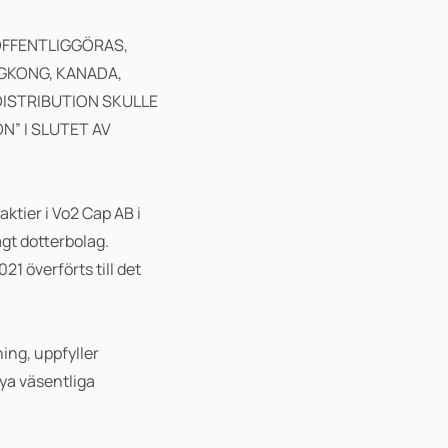
OFFENTLIGGÖRAS,
ONGKONG, KANADA,
DISTRIBUTION SKULLE
N” I SLUTET AV
ktier i Vo2 Cap AB i
ägt dotterbolag.
 överförts till det
ing, uppfyller
ya väsentliga