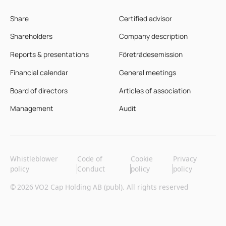
Share
Certified advisor
Shareholders
Company description
Reports & presentations
Företrädesemission
Financial calendar
General meetings
Board of directors
Articles of association
Management
Audit
Whistleblower
Code of
Cookie
Privacy
policy
Conduct
policy
policy
©
2026
VO2 Cap Holding AB (publ). All rights reserved