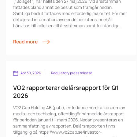
(”Bolaget”) har hållits den 27 maj 2026. Vid årsstämman
fattades bland annat de beslut som framgår nedan.
Samtliga beslut fattades med erforderlig majoritet. För mer
detaljerad information avseende beslutens innehåll
hänvisas till kallelsen till årsstämman samt fullständiga
förslag till beslut som publicerats och finns tillgängliga på
VO2:s hemsida www.vo2cap.se/investor-relations/general-
Read more
meetings.
Apr 30, 2026
Regulatory press release
VO2 rapporterar delårsrapport för Q1
2026
VO2 Cap Holding AB (publ), en ledande nordisk koncern av
media- och techbolag, offentliggör härmed delårsrapport
för perioden januari till mars 2026. Nedan presenteras en
sammanfattning av rapporten. Delårsrapporten finns
tillgänglig på https://www.vo2cap.se/investor-