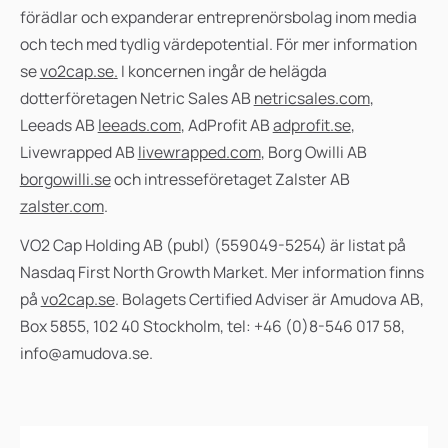
förädlar och expanderar entreprenörsbolag inom media
och tech med tydlig värdepotential. För mer information
se
vo2cap.se
.
I koncernen ingår de helägda
dotterföretagen Netric Sales AB
netricsales.com
,
Leeads AB
leeads.com
, AdProfit AB
adprofit.se
,
Livewrapped AB
livewrapped.com
, Borg Owilli AB
borgowilli.se
och intresseföretaget Zalster AB
zalster.com
.
VO2 Cap Holding AB (publ) (559049-5254) är listat på
Nasdaq First North Growth Market.
Mer information finns
på
vo2cap.se
. Bolagets Certified Adviser är Amudova AB,
Box 5855, 102 40 Stockholm, tel: +46 (0)8-546 017 58,
info@amudova.se.