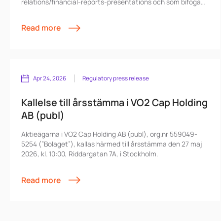
relations/financial-reports-presentations och som bifogad
fil. Lyssna på VO2-podden där Patrik Sandberg, VD VO2,
kommenterar rapporten
Read more
https://open.spotify.com/show/64ChAU3HPjdzdoqrRxMSBv?
si=8040c87c2b924479
Apr 24, 2026
Regulatory press release
Kallelse till årsstämma i VO2 Cap Holding
AB (publ)
Aktieägarna i VO2 Cap Holding AB (publ), org.nr 559049-
5254 (”Bolaget”), kallas härmed till årsstämma den 27 maj
2026, kl. 10:00, Riddargatan 7A, i Stockholm.
Read more