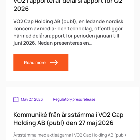
VO2 rapporterar delårsrapport för Q2
2026
VO2 Cap Holding AB (publ), en ledande nordisk
koncern av media- och techbolag, offentliggör
härmed delårsrapport för perioden januari till
juni 2026. Nedan presenteras en
sammanfattning av rapporten. Delårsrapporten
finns tillgänglig på
Read more
https://www.vo2cap.se/investor-
relations/financial-reports-presentations och
som bifogad fil.
May 27, 2026
Regulatory press release
Kommuniké från årsstämma i VO2 Cap
Holding AB (publ) den 27 maj 2026
Årsstämma med aktieägarna i VO2 Cap Holding AB (publ)