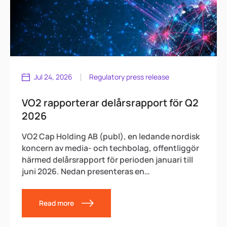
Jul 24, 2026
Regulatory press release
VO2 rapporterar delårsrapport för Q2
2026
VO2 Cap Holding AB (publ), en ledande nordisk
koncern av media- och techbolag, offentliggör
härmed delårsrapport för perioden januari till
juni 2026. Nedan presenteras en
sammanfattning av rapporten. Delårsrapporten
finns tillgänglig på
Read more
https://www.vo2cap.se/investor-
relations/financial-reports-presentations och