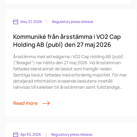
som bifogad fil.
May 27, 2026
Regulatory press release
Kommuniké från årsstämma i VO2 Cap
Holding AB (publ) den 27 maj 2026
Årsstämma med aktieägarna i VO2 Cap Holding AB (publ)
(”Bolaget”) har hållits den 27 maj 2026. Vid årsstämman
fattades bland annat de beslut som framgår nedan.
Samtliga beslut fattades med erforderlig majoritet. För mer
detaljerad information avseende beslutens innehåll
hänvisas till kallelsen till årsstämman samt fullständiga
förslag till beslut som publicerats och finns tillgängliga på
VO2:s hemsida www.vo2cap.se/investor-relations/general-
Read more
meetings.
Apr 30, 2026
Regulatory press release