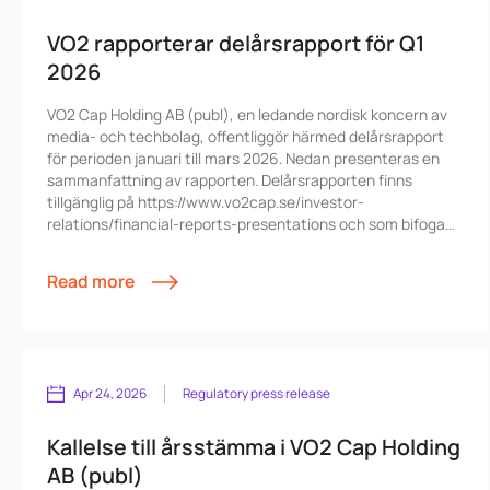
VO2 rapporterar delårsrapport för Q1
2026
VO2 Cap Holding AB (publ), en ledande nordisk koncern av
media- och techbolag, offentliggör härmed delårsrapport
för perioden januari till mars 2026. Nedan presenteras en
sammanfattning av rapporten. Delårsrapporten finns
tillgänglig på https://www.vo2cap.se/investor-
relations/financial-reports-presentations och som bifogad
fil. Lyssna på VO2-podden där Patrik Sandberg, VD VO2,
kommenterar rapporten
Read more
https://open.spotify.com/show/64ChAU3HPjdzdoqrRxMSBv?
si=8040c87c2b924479
Apr 24, 2026
Regulatory press release
Kallelse till årsstämma i VO2 Cap Holding
AB (publ)