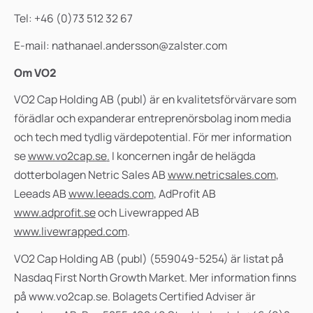
Tel: +46 (0)73 512 32 67
E-mail: nathanael.andersson@zalster.com
Om VO2
VO2 Cap Holding AB (publ) är en kvalitetsförvärvare som
förädlar och expanderar entreprenörsbolag inom media
och tech
med tydlig värdepotential. För mer information
se
www.vo2cap.se
.
I koncernen ingår de helägda
dotterbolagen Netric Sales AB
www.netricsales.com
,
Leeads AB
www.leeads.com
, AdProfit AB
www.adprofit.se
och Livewrapped AB
www.livewrapped.com
.
VO2 Cap Holding AB (publ) (559049-5254) är listat på
Nasdaq First North Growth Market.
Mer information finns
på www.vo2cap.se. Bolagets Certified Adviser är