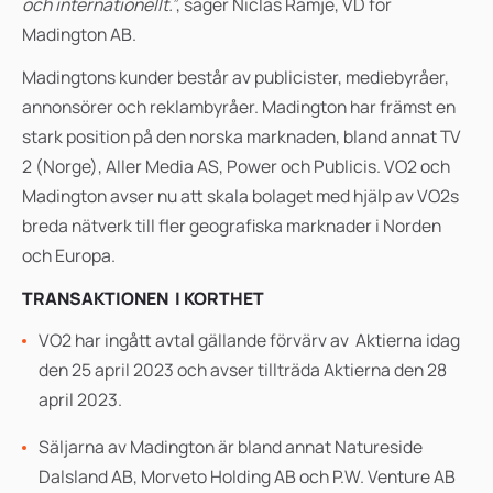
och internationellt
.
”, säger Niclas Rämje, VD för
Madington AB.
Madingtons kunder består av publicister, mediebyråer,
annonsörer och reklambyråer. Madington har främst en
stark position på den norska marknaden, bland annat TV
2 (Norge), Aller Media AS, Power och Publicis. VO2 och
Madington avser nu att skala bolaget med hjälp av VO2s
breda nätverk till fler geografiska marknader i Norden
och Europa.
TRANSAKTIONEN I KORTHET
VO2 har
ingått avtal gällande förvärv av
Aktierna idag
den 25 april 2023 och avser tillträda Aktierna den 28
april 2023.
Säljarna av Madington är bland annat
Natureside
Dalsland AB
,
Morveto Holding AB
och
P.W. Venture AB