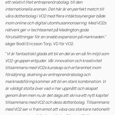
ett relativt litet entreprenörsbolag, till den
internationella arenan. Det här är en perfekt match till
våra dotterbolag i VO2 med flera intäktssynergier både
inom online och digital utomhusannonsering. Med VO2s
nätverk ger vi techteamet på Madington goda
förutsättningar för en snabb expansion på marknaden.
”
säger Bodil Ericsson Torp, VD för VO2.
”
Vi är fantastiskt glada att bli en del av en så fin miljö som
VO2-gruppen erbjuder. Vår innovation och kreativitet
tillsammans med VO2s kunskap och erfarenhet inom
försäljning, skalning av entreprenörsbolag och
marknadsföring kommer att bli en stark kombination. Vi
är väldigt stolta över vad vi har uppnått och skapat
genom åren men
nu är det dags att skriva ett nytt kapitel
tillsammans med VO2 och dess dotterbolag. Tillsammans
med VO2 ser vi fram emot att växa oss starkare nationellt