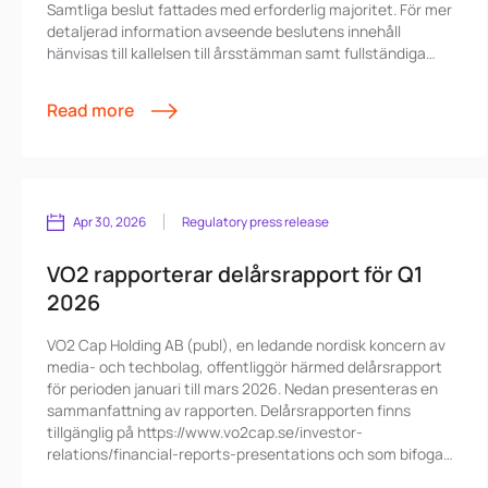
Samtliga beslut fattades med erforderlig majoritet. För mer
detaljerad information avseende beslutens innehåll
hänvisas till kallelsen till årsstämman samt fullständiga
förslag till beslut som publicerats och finns tillgängliga på
VO2:s hemsida www.vo2cap.se/investor-relations/general-
Read more
meetings.
Apr 30, 2026
Regulatory press release
VO2 rapporterar delårsrapport för Q1
2026
VO2 Cap Holding AB (publ), en ledande nordisk koncern av
media- och techbolag, offentliggör härmed delårsrapport
för perioden januari till mars 2026. Nedan presenteras en
sammanfattning av rapporten. Delårsrapporten finns
tillgänglig på https://www.vo2cap.se/investor-
relations/financial-reports-presentations och som bifogad
fil. Lyssna på VO2-podden där Patrik Sandberg, VD VO2,