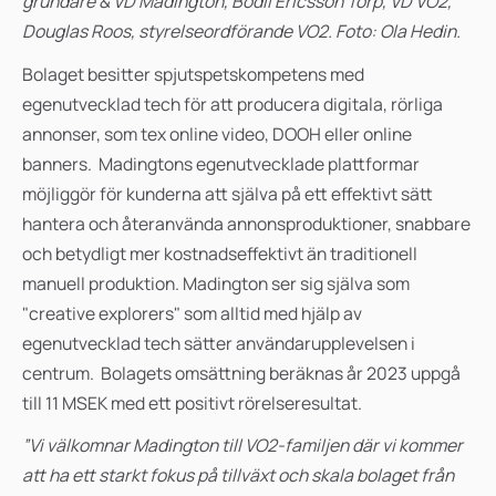
grundare & VD Madington, Bodil Ericsson Torp, VD VO2,
Douglas Roos, styrelseordförande VO2. Foto: Ola Hedin.
Bolaget besitter spjutspetskompetens med
egenutvecklad tech för att producera digitala, rörliga
annonser, som tex online video, DOOH eller online
banners. Madingtons egenutvecklade plattformar
möjliggör för kunderna att själva på ett effektivt sätt
hantera och återanvända annonsproduktioner,
snabbare
och betydligt mer kostnadseffektivt än traditionell
manuell produktion. Madington ser sig själva som
"creative explorers" som alltid med hjälp av
egenutvecklad tech sätter användarupplevelsen i
centrum.
Bolagets omsättning beräknas år 2023 uppgå
till 11 MSEK med ett positivt rörelseresultat.
”Vi välkomnar Madington till VO2-familjen där vi kommer
att ha ett starkt fokus på tillväxt och skala bolaget från