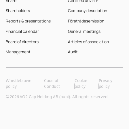
Share
Certified advisor
Shareholders
Company description
Reports & presentations
Företrädesemission
Financial calendar
General meetings
Board of directors
Articles of association
Management
Audit
Whistleblower
Code of
Cookie
Privacy
policy
Conduct
policy
policy
©
2026
VO2 Cap Holding AB (publ). All rights reserved