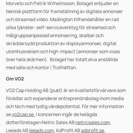
Morveto och Patrik Wilhelmsson. Bolaget erbjuder en
teknisk plattform för framställning av digitala annonser
och streamad video. Madington tillhandahåller en rad
olika tjänster: self-serviceverktyg för streamad och
målgruppsanpassad annonsering, skalbar och
skräddarsydd produktion av displayannonser, digital
utomhusreklam och high-impact (annonser som visas
över hela skärmen). Bolaget har totalt elva anställda
med säte och kontor i Trollhättan.
Om VO2
VO2 Cap Holding AB (publ) är en kvalitetsförvärvare som
förädlar och expanderar entreprenörsbolag inom media
och tech med tydlig värdepotential. För mer information
se
vo2cap.se
.
I koncernen ingår de helägda
dotterföretagen Netric Sales AB
netricsales.com
,
Leeads AB
leeads.com
, AdProfit AB
adprofit.se
,