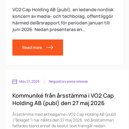
VO2 Cap Holding AB (publ), en ledande nordisk
koncern av media- och techbolag, offentliggör
härmed delårsrapport för perioden januari till
juni 2026. Nedan presenteras en
sammanfattning av rapporten. Delårsrapporten
finns tillgänglig på
Read more
https://www.vo2cap.se/investor-
relations/financial-reports-presentations och
som bifogad fil.
May 27, 2026
Regulatory press release
Kommuniké från årsstämma i VO2 Cap
Holding AB (publ) den 27 maj 2026
Årsstämma med aktieägarna i VO2 Cap Holding AB (publ)
(”Bolaget”) har hållits den 27 maj 2026. Vid årsstämman
fattades bland annat de beslut som framgår nedan.