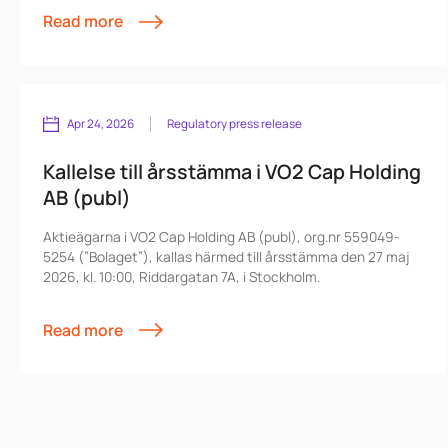
kommenterar rapporten
Read more
https://open.spotify.com/show/64ChAU3HPjdzdoqrRxMSBv?
si=8040c87c2b924479
Apr 24, 2026
Regulatory press release
Kallelse till årsstämma i VO2 Cap Holding
AB (publ)
Aktieägarna i VO2 Cap Holding AB (publ), org.nr 559049-
5254 (”Bolaget”), kallas härmed till årsstämma den 27 maj
2026, kl. 10:00, Riddargatan 7A, i Stockholm.
Read more